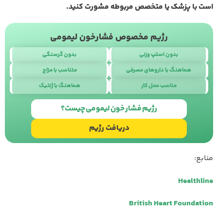
است با پزشک یا متخصص مربوطه مشورت کنید.
رژیم مخصوص فشارخون لیمومی
بدون استپ وزنی
بدون گرسنگی
هماهنگ با داروهای مصرفی
متناسب با مزاج
مناسب محل کار
هماهنگ با ژنتیک
طراحی سایت
با
استودیو نوژن
رژیم فشار خون لیمومی چیست؟
دریافت رژیم
منابع:
Healthline
British Heart Foundation