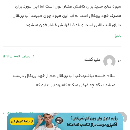
میوه های مفید برای کاهش فشار خون است اما این مورد برای
مصرف خود پرتقال است نه آب این میوه چون طبیعتا آب پرتقال
دارای قند بالایی است و باعث افزایش فشار خون میشود
پاسخ
18 دسامبر 2024 در 16:12
علی
گفت:
سلام.خسته نباشید.خب اب پرتقال هم از خود پرتقال درست
میشه دیگه.چه فرقی میکنه؟افزودنی نداره که
6 نوامبر 2024 در 09:52
فرزانه
گفت: