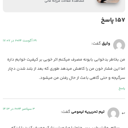
مشاهده مقالات فرزانه فانی
157 پاسخ
29 آگوست 2024 در 17:07
وثیق
گفت:
من بخاطر بدخوابی بابونه مصرف میکنم اثر خوبی بر کیفیت خوابم داره
اما این فشار خون من را کاهش میدهد طوری که بعد از بلند شدن دچار
سرگیجه و حتی گاهی باعث از حال رفتن من میشود.
پاسخ
3 سپتامبر 2024 در 14:13
تیم تحریریه لیمومی
گفت:
سلام. وقت بخیر. پس حتما با مشورت پزشک مصرف کنید یا اینکه