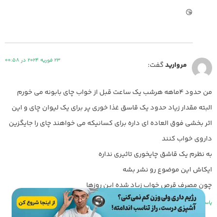
😘
23 فوریه 2024 در 00:58
مرواريد
گفت:
من حدود ٤ماهه هرشب يك ساعت قبل از خواب چاى بابونه مى خورم
البته مقدار زياد حدود يك قاسق غذا خورى پر براى يك ليوان چاى و اين
اثر بخشى فوق العاده اى داره براى كسانيكه مى خواهند چاى را جايگزين
داروى خواب كنند
به نظرم يك قاشق چايخورى تاثيرى نداره
ايكاش اين موضوع رو نشر بشه
چون مصرف قرص خواب زياد شده اين روزها
پاسخ