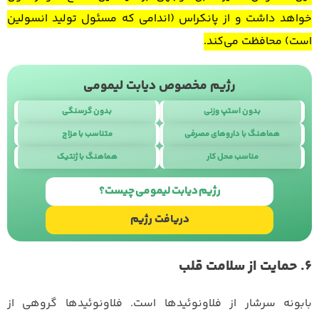
خواهد داشت و از پانکراس (اندامی که مسئول تولید انسولین
است) محافظت می‌کند.
رژیم مخصوص دیابت لیمومی
بدون استپ وزنی
بدون گرسنگی
هماهنگ با داروهای مصرفی
متناسب با مزاج
مناسب محل کار
هماهنگ با ژنتیک
طراحی سایت
با
استودیو نوژن
رژیم دیابت لیمومی چیست؟
دریافت رژیم
6. حمایت از سلامت قلب
بابونه سرشار از فلاونوئیدها است. فلاونوئیدها گروهی از