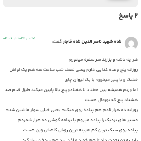
2 پاسخ
25 می 2024 در 03:06
شاه شهید ناصر الدین شاه قاجار
گفت:
هر چه باشه و بزارند سر سفره میخورم
روزانه پنج وعده غذایی دارم یعنی نصف شب ساعت سه هم یک لواش
خشک و با پنیر میخورم با یک لیوان چای
اما وزنم همیشه بین هفتاد تا هفتادوپنج بالا پایین میکند طبق قدم صد
هشتاد پنج که نورمال هست
روزانه ده هزار قدم هم پیاده روی میکنم یعنی خیلی سوار ماشین شدم
مسیر های نزدیک را پیاده میروم یا برنامه گوشی ده هزار شمردم
پیاده روی سبک ترین کم هزینه ترین روش کاهش وزن هست
باید به تن زحمت داد تا هم خورد و لذت برد هم سوخت ساز کرد