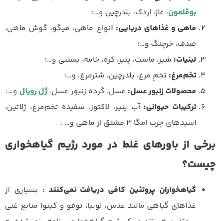
بوقلمون
، غاز، اردک، بلدرچین و…؛
ماهی و غذاهای دریایی:
انواع ماهی، میگو، گوش ماهی،
صدف، خرچنگ و…؛
لبنیات:
شیر، ماست، پنیر، کره، خامه، بستنی و…؛
تخم‌مرغ:
تخمِ مرغ، بلدرچین، شترمرغ، و…؛
محصولات زنبور عسل:
عسل، گرده زنبور عسل،
ژل رویال
و…؛
ترکیبات حیوانی:
آب پنیر، لاکتوز، سفیده تخم‌مرغ، ژلاتین،
اسیدهای چرب امگا 3 مشتق از ماهی و… .
برخی از باورهای غلط در مورد رژیم گیاهخواری
چیست؟
گیاهخواران پروتئین کافی دریافت نمی‌کنند
: بسیاری از
غذاهای گیاهی مانند عدس، لوبیا، توفو و کینوا منابع غنی