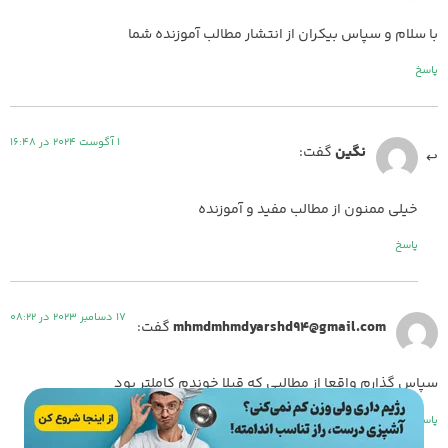
با سلام و سپاس بیکران از انتشار مطالب آموزنده شما
پاسخ
1 آگوست 2024 در 16:48
نگین
گفت:
خیلی ممنون از مطالب مفید و آموزنده
پاسخ
17 دسامبر 2023 در 08:22
mhmdmhmdyarshd94@gmail.com
گفت:
سپاس گذارم واقعا از مطالبی کە قبلا خوندم کاملتر بود
پاسخ