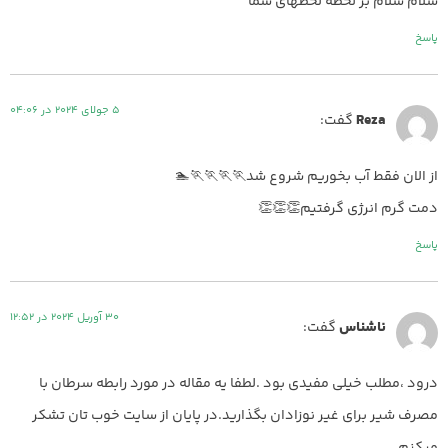
سلام سلام بر لحظه لحظهای شما
پاسخ
5 جولای 2024 در 04:06
Reza
گفت:
از الان فقط آب بخوریم شروع شد🏃🏃🏃🏃🏊
دمت گرم انرژی گرفتیم👏👏👏
پاسخ
30 آوریل 2024 در 12:52
ناشناس
گفت:
درود ،مطلب خیلی مفیدی بود .لطفا یه مقاله در مورد رابطه سرطان با
مصرف شیر برای غیر نوزادان بگذارید.در پایان از سایت خوب تان تشکر
میکنم.