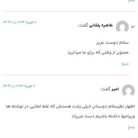
پاسخ
7 فوریه 2024 در 04:48
طاهره یلفانی
گفت:
سلام دوست عزیز
ممنون از وقتی که برای ما میذارید
پاسخ
2 فوریه 2024 در 23:41
امیر
گفت:
اظهار نظرسلام دوستان خیلی زشت هستش که غلط املایی در نوشته ها
وپیامها داشته باشیم دست مریزاد
پاسخ