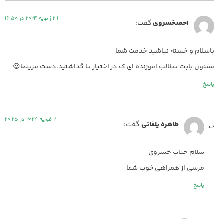
31 ژانویه 2024 در 16:50
احمدخسروی
گفت:
باسلام و خسته نباشید خدمت شما
ممنون بابت مطالب اموزنده ای ک در اختیار ما گذاشتید.دست مریضا😍
پاسخ
2 فوریه 2024 در 20:25
طاهره یلفانی
گفت:
سلام جناب خسروی
مرسی از همراهی خوب شما
پاسخ