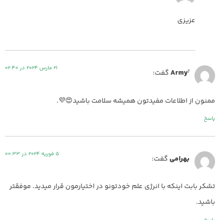
عزیزی
21 مارس 2024 در 02:40
Army⁷
گفت:
ممنون از اطلاعات مفیدتون همیشه سلامت باشید😍💜.
پاسخ
5 فوریه 2024 در 00:33
بهرامی
گفت:
تشکر بابت اینکه با انرژی علم خودتونو در اختیارمون قرار میدید. موفقتر
باشید.