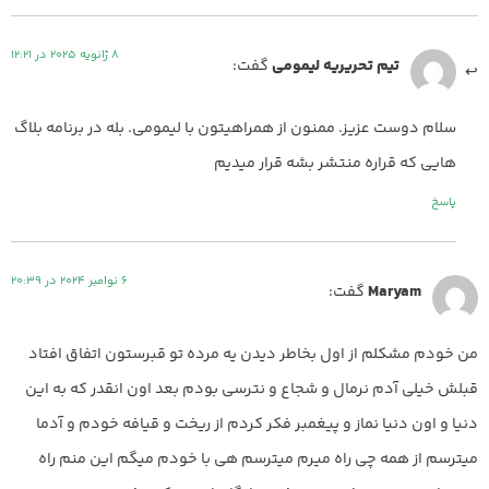
8 ژانویه 2025 در 12:21
تیم تحریریه لیمومی
گفت:
سلام دوست عزیز. ممنون از همراهیتون با لیمومی. بله در برنامه بلاگ
هایی که قراره منتشر بشه قرار میدیم
پاسخ
6 نوامبر 2024 در 20:39
Maryam
گفت:
من خودم مشکلم از اول بخاطر دیدن یه مرده تو قبرستون اتفاق افتاد
قبلش خیلی آدم نرمال و شجاع و نترسی بودم بعد اون انقدر که به این
دنیا و اون دنیا نماز و پیغمبر فکر کردم از ریخت و قیافه خودم و آدما
میترسم از همه چی راه میرم میترسم هی با خودم میگم این منم راه