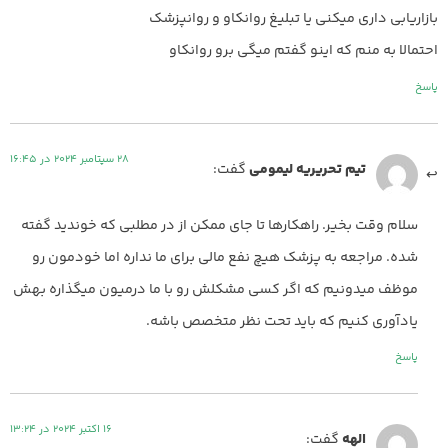
بازاریابی داری میکنی یا تبلیغ روانکاو و روانپزشک
احتمالا به منم که اینو گفتم میگی برو روانکاو
پاسخ
28 سپتامبر 2024 در 16:45
تیم تحریریه لیمومی
گفت:
سلام وقت بخیر. راهکارها تا جای ممکن از در مطلبی که خوندید گفته
شده. مراجعه به پزشک هیچ نفع مالی برای ما نداره اما خودمون رو
موظف میدونیم که اگر کسی مشکلش رو با ما درمیون میگذاره بهش
یادآوری کنیم که باید تحت نظر متخصص باشه.
پاسخ
16 اکتبر 2024 در 13:24
الهه
گفت: