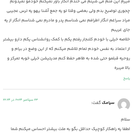
میرم این منم می شینم می خندم انگار باور نمیکنم خودمو نمیدونم
چجوری توضیح بدم ولی بعضی وقتا تو یه جمع آشنا یهو یه ترس عجیبی
میاد سراغم انگار اطرافم نمی شناسم پدر و مادرم نمی شناسم انگار از یه
جای غریبم
خلاصه خیلی با خودم کلنجار رفتم یکم با کمک روانشناس یکم دارو بیشتر
از اعتماد به نفس خودم تمام تلاشم میکنم که از این وضع در بیام و
روحیه قبلمو حتی شده به ظاهر حفظ کنم مدیتیشن خیلی خوبه تمرکز و
بالا میبره
پاسخ
23 سپتامبر 2024 در 22:24
سیامک
گفت:
سلام
لطفا یه راهکار کوچیک حداقل بگو به ملت بیشتر احساس میکنم شما