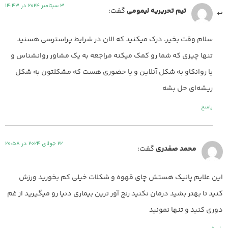
3 سپتامبر 2024 در 14:43
تیم تحریریه لیمومی
گفت:
سلام وقت بخیر. درک میکنید که الان در شرایط پراسترسی هسنید
تنها چیزی که شما رو کمک میکنه مراجعه به یک مشاور روانشناس و
یا روانکاو به شکل آنلاین و یا حضوری هست که مشکلتون به شکل
ریشه‌ای حل بشه
پاسخ
22 جولای 2024 در 20:58
محمد صفدری
گفت:
این علایم پانیک هستش چای قهوه و شکلات خیلی کم بخورید ورزش
کنید تا بهتر بشید درمان نکنید رنج آور ترین بیماری دنیا رو میگیرید از غم
دوری کنید و تنها نمونید