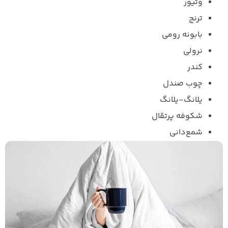
وتیور
ترنج
بابونه رومی
نرولی
کندر
چوب صندل
یلانگ-یلانگ
شکوفه پرتقال
شمع‌دانی