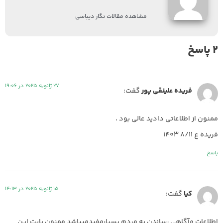
مشاهده مقالات نگار دیباسی
2 پاسخ
27 ژانویه 2025 در 19:06
فريده علينقى پور
گفت:
ممنون از اطلاعاتى داديد عالى بود ،
فريده ع ٨/١١ ١٤٠٣
پاسخ
15 ژانویه 2025 در 14:13
کیا
گفت:
اطلاعات وآگاهی رساندن به مردم بسیارمفیدمیباشد ممنون بابت این