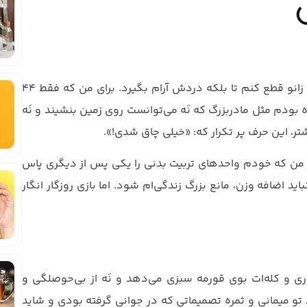
زانو درد امانم را بریده بود. گاهی دلم می‌خواست پاهایم را از زانو قطع کنم تا بلکه دردش آرام بگیرد. برای من که فقط ۴۴
بودم مثل مادربزرگ که نَه می‌توانست روی زمین بنشیند و نَه
شتر، این حرف پر تکرار که: «خیلی چاق شدی!».
 من که خودم واحدهای تربیت بدنی را یکی پس از دیگری پاس
ید اضافه وزن، مانع بزرگ زندگی‌ام شود. اما بازی روزگار انگار
ری و کله‌ات بوی قورمه سبزی می‌دهد و نَه از بی‌حوصلگی و
ط تو میمانی و ثمره تصمیماتی که در جوانی گرفته بودی و شاید