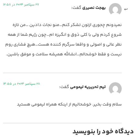
27 سپتامبر 2024 در 12:58
بهجت نصیری
گفت:
نمیدونم چجوری ازتون تشکر کنم…منو نجات دادین …من تازه
شروع کردم ولی با کلی ذوق و انگیزه ام…چون رژیم شما از همه
نظر عالی و اصولی و واقعا سرگرم کننده هست…هیچ فشاری روم
نیست و فقط خوشحالم…انشالله همیشه سلامت و موفق باشین.
28 سپتامبر 2024 در 14:55
تیم تحریریه لیمومی
گفت:
سلام وقت بخیر. خوشحالیم از اینکه همراه لیمومی هستید
دیدگاه خود را بنویسید